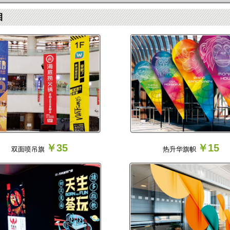
目
￥35
￥15
双面喷吊旗
热升华旗帜