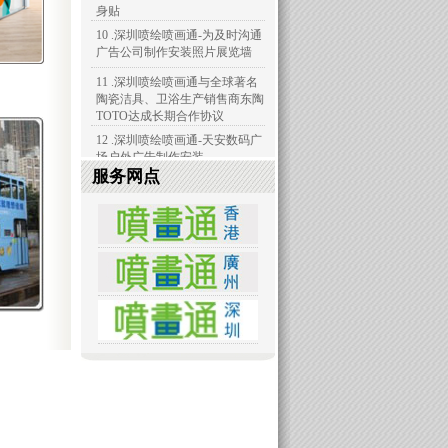
身贴
10 .深圳喷绘喷画通-为及时沟通
广告公司制作安装照片展览墙
11 .深圳喷绘喷画通与全球著名
陶瓷洁具、卫浴生产销售商东陶
TOTO达成长期合作协议
12 .深圳喷绘喷画通-天安数码广
场户外广告制作安装
服务网点
13 .深圳喷绘喷画通-天安数码城
店面空间装饰现场测量
14 .深圳喷绘喷画通-华侨城欢乐
海岸墙体喷绘制作安装
15 .深圳喷绘喷画通-天安数码城
灯箱广告制作安装
16 .天安数码城三面翻广告制作
安装
17 .观澜高尔夫球会圣诞晚会会
场布置
18 .惠州钓鱼台二期工程项目外
围墙体广告喷绘