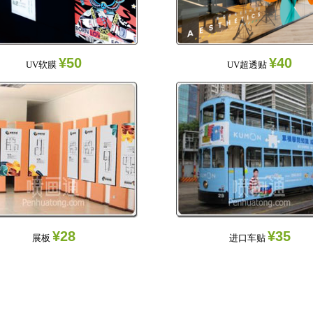
¥50
¥40
UV软膜
UV超透贴
¥28
¥35
展板
进口车贴