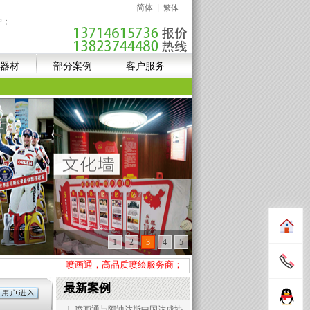
简体
|
繁体
户；
器材
部分案例
客户服务
1
2
3
4
5
喷画通，高品质喷绘服务商；新进高精UV设备+异形裁切设备
最新案例
1 .喷画通与阿迪达斯中国达成协