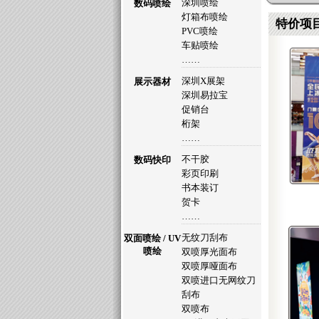
深圳喷绘
数码喷绘
灯箱布喷绘
特价项
PVC喷绘
车贴喷绘
……
深圳X展架
展示器材
深圳易拉宝
促销台
桁架
……
不干胶
数码快印
彩页印刷
书本装订
贺卡
……
无纹刀刮布
双面喷绘 / UV
喷绘
双喷厚光面布
双喷厚哑面布
双喷进口无网纹刀
刮布
双喷布