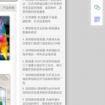
议，正式为阿迪达斯三叶草系列
产品价格
专卖店提供海报、道具制作，及
系列陈列安装服务
2 .艺术微喷-专业服务于画展、
摄影展、艺术品复制等
3 .摩登斯克开业庆典-喷画通全
套服务跟进
4 .深圳喷绘喷画通-为香港头条
日报发行集团订做促销台200套
5 .深圳喷绘喷画通-华侨城欢乐
海岸项目一周年庆会场布置
6 .喷画通-为2012年深圳市政府
三十项重大项目开工仪式，举行
搭建安装桁架和会场布置
7 .深圳喷绘喷画通-与天安云谷
项目筹划组合作为其制作围挡广
告
8 .深圳喷绘-喷画通为合作伙伴
深圳经济发展局制作高档易拉宝
9 .深圳喷绘喷画通-为保时捷4s
店活动的举行，喷绘制作安装车