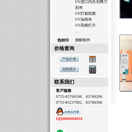
UV进口内光无网刀
刮布
UV灯箱软膜
UV油画布
UV高精灯片
....
旗帜制作
热转印
价格查询
联系我们
客戶服務
0755-83766106、83766206
0755-83237002、83766306
QQ4006660016