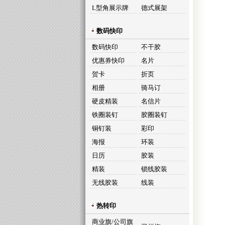
L型角展示牌
德式展架
数码快印
数码快印
不干胶
优惠券快印
名片
贺卡
折页
相册
骑马订
硬皮精装
名信片
铁圈装钉
胶圈装钉
铜钉装
彩印
海报
环装
日历
胶装
精装
锁线胶装
无线胶装
线装
热转印
商业旗/公司旗