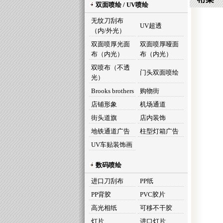
双面喷绘 / UV喷绘
无纹刀刮布
UV超透
（内/外光）
双面喷厚光面
双面喷厚哑面
布（内光）
布（内光）
双喷布（不透
门头双面喷绘
光）
Brooks brothers
购物街
店铺形象
机场通道
街头道旗
店内装饰
地铁通道广告
柱型灯箱广告
UV车贴装饰画
数码喷绘
进口刀刮布
PP纸
PP背胶
PVC胶片
高光相纸
可移不干胶
灯片
进口灯片