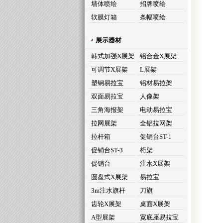
墙体喷绘
招牌喷绘
软膜灯箱
条幅喷绘
展示器材
韩式加强X展架
铝合金X展架
可调节X展架
L展架
塑钢易拉宝
铝材易拉架
双面易拉宝
人像架
三角海报架
电动易拉宝
拉网展架
全铝拉网架
拉杆箱
促销台ST-1
促销台ST-3
桁架
促销台
注水X展架
圆盘式X展架
易拉宝
3m注水旗杆
刀旗
齿轮X展架
桌面X展架
A型展架
宽底座易拉宝