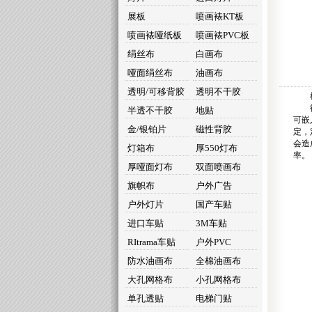
展板
喷画裱KT板
喷画裱哑纸板
喷画裱PVC板
绢丝布
白画布
哑面绢丝布
油画布
透明/可移背胶
透明不干胶
衍架
半透不干胶
地贴
可嵌
金/银铂片
磁性背胶
定，
会造
灯箱布
厚550灯布
率。
厚哑面灯布
双面喷画布
旗帜布
户外广告
户外灯片
国产车贴
进口车贴
3M车贴
RItrama车贴
户外PVC
防水油画布
全棉油画布
大孔网格布
小孔网格布
单孔透贴
电梯门贴