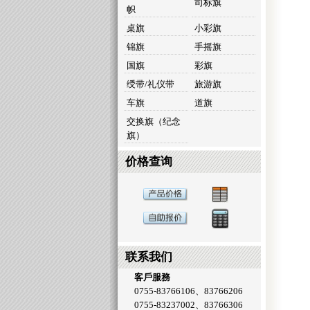
司标旗
帜
桌旗
小彩旗
锦旗
手摇旗
国旗
彩旗
绶带/礼仪带
旅游旗
车旗
道旗
交换旗（纪念
旗）
价格查询
联系我们
客戶服務
0755-83766106、83766206
0755-83237002、83766306