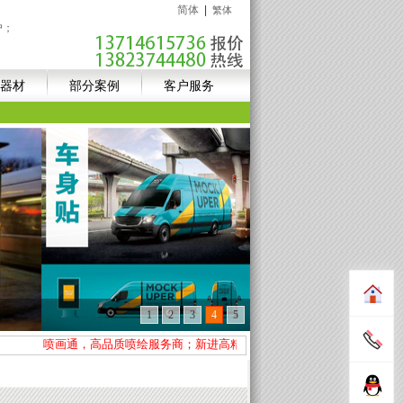
简体
|
繁体
户；
器材
部分案例
客户服务
1
2
3
4
5
喷画通，高品质喷绘服务商；新进高精UV设备+异形裁切设备数台，专