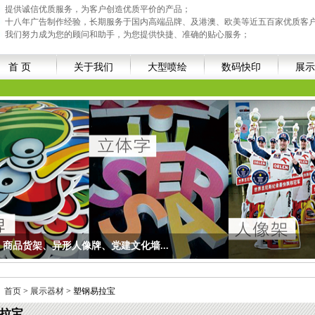
提供诚信优质服务，为客户创造优质平价的产品；
十八年广告制作经验，长期服务于国内高端品牌、及港澳、欧美等近五百家优质客
我们努力成为您的顾问和助手，为您提供快捷、准确的贴心服务；
首 页
关于我们
大型喷绘
数码快印
展示
商品货架、异形人像牌、党建文化墙...
异形人像牌、党建文化墙...
：
首页
>
展示器材
> 塑钢易拉宝
拉宝