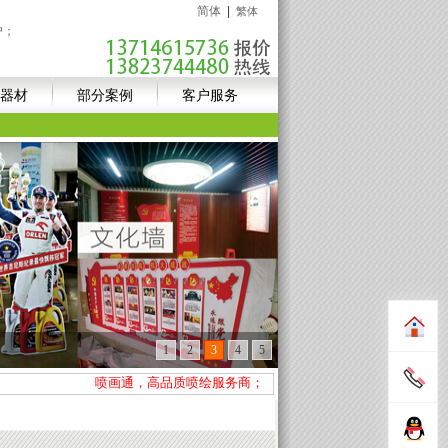
简体
|
繁体
户；
器材
部分案例
客户服务
1
2
3
4
5
喷画通，高品质喷绘服务商；新进高精UV设备+异形裁切设备