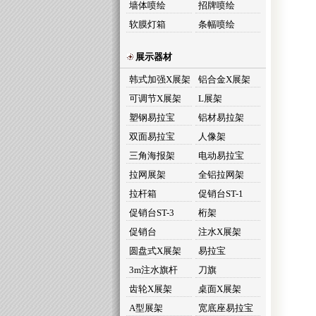
墙体喷绘
招牌喷绘
软膜灯箱
条幅喷绘
展示器材
韩式加强X展架
铝合金X展架
可调节X展架
L展架
塑钢易拉宝
铝材易拉架
双面易拉宝
人像架
三角海报架
电动易拉宝
拉网展架
全铝拉网架
拉杆箱
促销台ST-1
促销台ST-3
桁架
促销台
注水X展架
圆盘式X展架
易拉宝
3m注水旗杆
刀旗
齿轮X展架
桌面X展架
A型展架
宽底座易拉宝