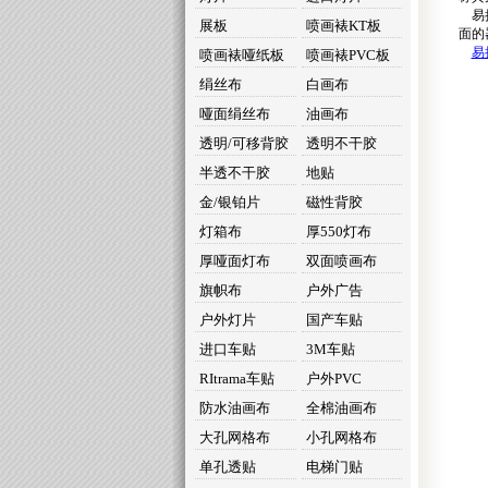
易拉
展板
喷画裱KT板
面的
易
喷画裱哑纸板
喷画裱PVC板
绢丝布
白画布
哑面绢丝布
油画布
透明/可移背胶
透明不干胶
半透不干胶
地贴
金/银铂片
磁性背胶
灯箱布
厚550灯布
厚哑面灯布
双面喷画布
旗帜布
户外广告
户外灯片
国产车贴
进口车贴
3M车贴
RItrama车贴
户外PVC
防水油画布
全棉油画布
大孔网格布
小孔网格布
单孔透贴
电梯门贴