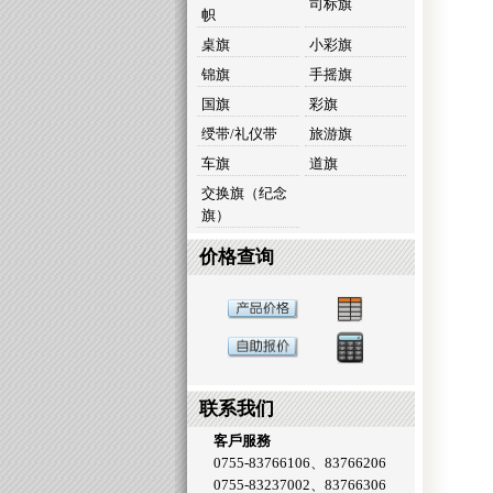
司标旗
帜
桌旗
小彩旗
锦旗
手摇旗
国旗
彩旗
绶带/礼仪带
旅游旗
车旗
道旗
交换旗（纪念
旗）
价格查询
联系我们
客戶服務
0755-83766106、83766206
0755-83237002、83766306