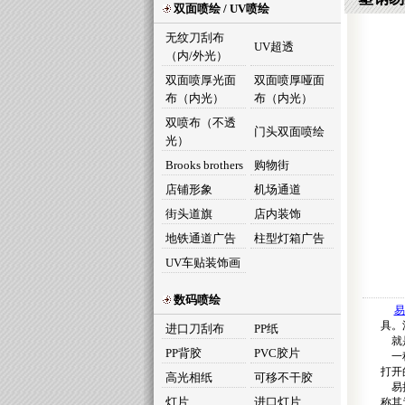
双面喷绘 / UV喷绘
无纹刀刮布
UV超透
（内/外光）
双面喷厚光面
双面喷厚哑面
布（内光）
布（内光）
双喷布（不透
门头双面喷绘
光）
Brooks brothers
购物街
店铺形象
机场通道
街头道旗
店内装饰
地铁通道广告
柱型灯箱广告
UV车贴装饰画
数码喷绘
易
具。
进口刀刮布
PP纸
就是
PP背胶
PVC胶片
一种
打开
高光相纸
可移不干胶
易拉
灯片
进口灯片
称其