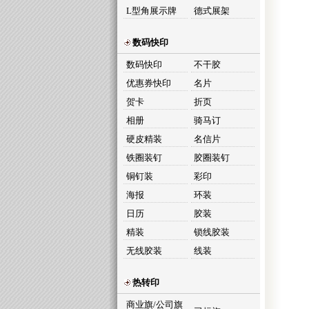
L型角展示牌
德式展架
数码快印
数码快印
不干胶
优惠券快印
名片
贺卡
折页
相册
骑马订
硬皮精装
名信片
铁圈装钉
胶圈装钉
铜钉装
彩印
海报
环装
日历
胶装
精装
锁线胶装
无线胶装
线装
热转印
商业旗/公司旗