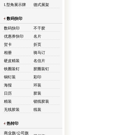
L型角展示牌
德式展架
数码快印
数码快印
不干胶
优惠券快印
名片
贺卡
折页
相册
骑马订
硬皮精装
名信片
铁圈装钉
胶圈装钉
铜钉装
彩印
海报
环装
日历
胶装
精装
锁线胶装
无线胶装
线装
热转印
商业旗/公司旗