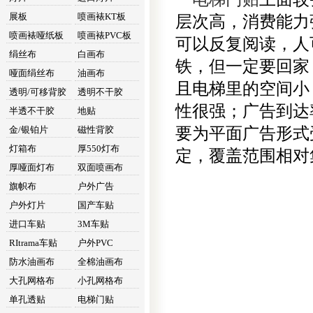
展板
喷画裱KT板
层次高，消费能力
喷画裱哑纸板
喷画裱PVC板
可以反复阅读，人
绢丝布
白画布
铁，但一定要回家
哑面绢丝布
油画布
且电梯里的空间小
透明/可移背胶
透明不干胶
性很强；广告到达
半透不干胶
地贴
金/银铂片
磁性背胶
要为平面广告形式
灯箱布
厚550灯布
定，覆盖范围相对
厚哑面灯布
双面喷画布
旗帜布
户外广告
户外灯片
国产车贴
进口车贴
3M车贴
RItrama车贴
户外PVC
防水油画布
全棉油画布
大孔网格布
小孔网格布
单孔透贴
电梯门贴