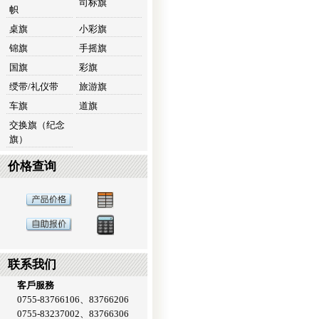
司标旗
帜
桌旗
小彩旗
锦旗
手摇旗
国旗
彩旗
绶带/礼仪带
旅游旗
车旗
道旗
交换旗（纪念
旗）
价格查询
联系我们
客戶服務
0755-83766106、83766206
0755-83237002、83766306