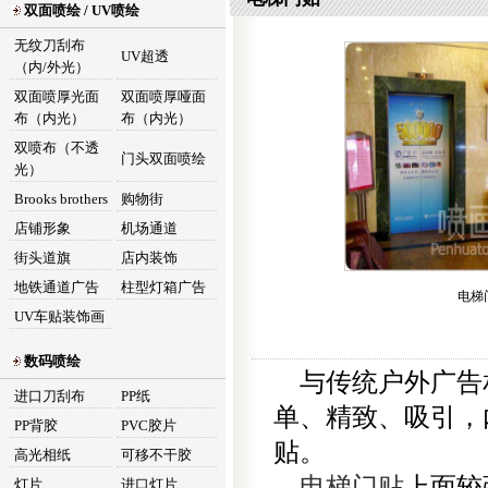
双面喷绘 / UV喷绘
无纹刀刮布
UV超透
（内/外光）
双面喷厚光面
双面喷厚哑面
布（内光）
布（内光）
双喷布（不透
门头双面喷绘
光）
Brooks brothers
购物街
店铺形象
机场通道
街头道旗
店内装饰
地铁通道广告
柱型灯箱广告
电梯
UV车贴装饰画
数码喷绘
与传统户外广告
进口刀刮布
PP纸
单、精致、吸引，
PP背胶
PVC胶片
贴。
高光相纸
可移不干胶
电梯门贴
上面较
灯片
进口灯片