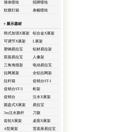
墙体喷绘
招牌喷绘
软膜灯箱
条幅喷绘
展示器材
韩式加强X展架
铝合金X展架
可调节X展架
L展架
塑钢易拉宝
铝材易拉架
双面易拉宝
人像架
三角海报架
电动易拉宝
拉网展架
全铝拉网架
拉杆箱
促销台ST-1
促销台ST-3
桁架
促销台
注水X展架
圆盘式X展架
易拉宝
3m注水旗杆
刀旗
齿轮X展架
桌面X展架
A型展架
宽底座易拉宝