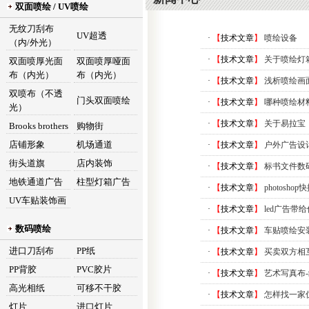
双面喷绘 / UV喷绘
无纹刀刮布
UV超透
·
【
技术文章
】
喷绘设备
（内/外光）
·
【
技术文章
】
关于喷绘灯
双面喷厚光面
双面喷厚哑面
布（内光）
布（内光）
·
【
技术文章
】
浅析喷绘画
双喷布（不透
门头双面喷绘
·
【
技术文章
】
哪种喷绘材
光）
·
【
技术文章
】
关于易拉宝
Brooks brothers
购物街
店铺形象
机场通道
·
【
技术文章
】
户外广告设
街头道旗
店内装饰
·
【
技术文章
】
标书文件数
地铁通道广告
柱型灯箱广告
·
【
技术文章
】
photosho
UV车贴装饰画
·
【
技术文章
】
led广告带
数码喷绘
·
【
技术文章
】
车贴喷绘安
进口刀刮布
PP纸
·
【
技术文章
】
买卖双方相互
PP背胶
PVC胶片
·
【
技术文章
】
艺术写真布
高光相纸
可移不干胶
·
【
技术文章
】
怎样找一家
灯片
进口灯片