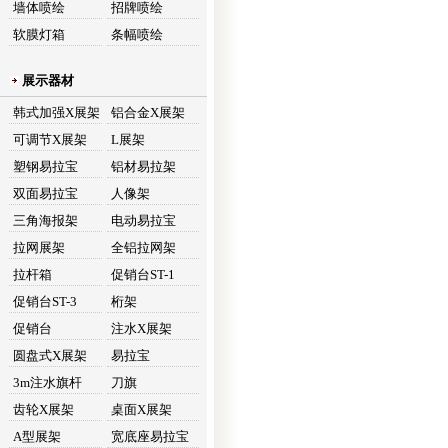
墙体喷绘
招牌喷绘
软膜灯箱
条幅喷绘
展示器材
韩式加强X展架
铝合金X展架
可调节X展架
L展架
塑钢易拉宝
铝材易拉架
双面易拉宝
人像架
三角海报架
电动易拉宝
拉网展架
全铝拉网架
拉杆箱
促销台ST-1
促销台ST-3
桁架
促销台
注水X展架
圆盘式X展架
易拉宝
3m注水旗杆
刀旗
齿轮X展架
桌面X展架
A型展架
宽底座易拉宝