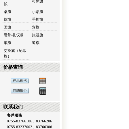
司标旗
帜
桌旗
小彩旗
锦旗
手摇旗
国旗
彩旗
绶带/礼仪带
旅游旗
车旗
道旗
交换旗（纪念
旗）
价格查询
联系我们
客戶服務
0755-83766106、83766206
0755-83237002、83766306