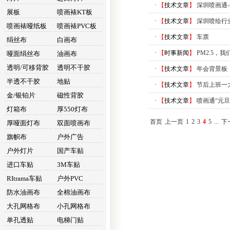
·
【
技术文章
】
深圳喷画通
展板
喷画裱KT板
·
【
技术文章
】
深圳喷绘行
喷画裱哑纸板
喷画裱PVC板
·
【
技术文章
】
车票
绢丝布
白画布
·
【
时事新闻
】
PM2.5，
哑面绢丝布
油画布
透明/可移背胶
透明不干胶
·
【
技术文章
】
年会背景板
半透不干胶
地贴
·
【
技术文章
】
节后上班一
金/银铂片
磁性背胶
·
【
技术文章
】
喷画通“元旦
灯箱布
厚550灯布
首页
上一页
1
2
3
4
5
...
下
厚哑面灯布
双面喷画布
旗帜布
户外广告
户外灯片
国产车贴
进口车贴
3M车贴
RItrama车贴
户外PVC
防水油画布
全棉油画布
大孔网格布
小孔网格布
单孔透贴
电梯门贴