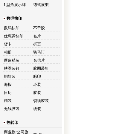
L型角展示牌
德式展架
数码快印
数码快印
不干胶
优惠券快印
名片
贺卡
折页
相册
骑马订
硬皮精装
名信片
铁圈装钉
胶圈装钉
铜钉装
彩印
海报
环装
日历
胶装
精装
锁线胶装
无线胶装
线装
热转印
商业旗/公司旗