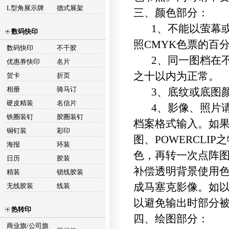
L型角展示牌
德式展架
三、颜色部分：
1、不能以萤幕或
数码快印
照CMYK色票的百
数码快印
不干胶
2、同一图档在不
优惠券快印
名片
之十以内为正常。
贺卡
折页
相册
骑马订
3、底纹或底图颜
硬皮精装
名信片
4、影像、照片请以
铁圈装钉
胶圈装钉
档案格式输入。如果您
铜钉装
彩印
图、POWERCL
海报
环装
色，再转一次点阵图。
日历
胶装
补偿透明背景使用
精装
锁线胶装
成马塞克影像。如
无线胶装
线装
以避免输出时部分
热转印
四、绘图部分：
商业旗/公司旗