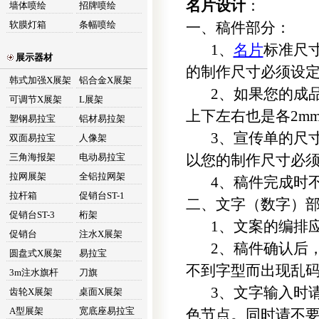
名片设计
：
墙体喷绘
招牌喷绘
软膜灯箱
条幅喷绘
一、稿件部分：
1、
名片
标准尺寸
展示器材
的制作尺寸必须设定为：
韩式加强X展架
铝合金X展架
2、如果您的成品
可调节X展架
L展架
上下左右也是各2m
塑钢易拉宝
铝材易拉架
3、宣传单的尺寸：2
双面易拉宝
人像架
三角海报架
电动易拉宝
以您的制作尺寸必须设定
拉网展架
全铝拉网架
4、稿件完成时不
拉杆箱
促销台ST-1
二、文字（数字）
促销台ST-3
桁架
1、文案的编排应
促销台
注水X展架
2、稿件确认后，
圆盘式X展架
易拉宝
不到字型而出现乱
3m注水旗杆
刀旗
3、文字输入时请
齿轮X展架
桌面X展架
A型展架
宽底座易拉宝
色节点。同时请不