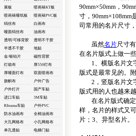
90mm×50mm，90
展板
喷画裱KT板
寸，90mm×108
喷画裱哑纸板
喷画裱PVC板
绢丝布
白画布
司常用的名片尺寸，9
哑面绢丝布
油画布
透明/可移背胶
透明不干胶
虽然
名片
尺寸有
半透不干胶
地贴
在名片版式上做一
金/银铂片
磁性背胶
1、横版名片文字
灯箱布
厚550灯布
版式是最常见的。附
厚哑面灯布
双面喷画布
2，竖版名片文字
旗帜布
户外广告
户外灯片
国产车贴
版式用的人也越来越
进口车贴
3M车贴
在名片版式确定之
RItrama车贴
户外PVC
样，名片的样式又可
防水油画布
全棉油画布
片；3、异型名片。
大孔网格布
小孔网格布
单孔透贴
电梯门贴