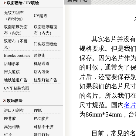
双面喷绘 / UV喷绘
无纹刀刮布
UV超透
（内/外光）
双面喷厚光面
双面喷厚哑面
布（内光）
布（内光）
其实名片并没有
双喷布（不透
门头双面喷绘
光）
规格要求。但是我
Brooks brothers
购物街
保存。因为名片作
店铺形象
机场通道
的时候，通常为了
街头道旗
店内装饰
片后，还需要保存
地铁通道广告
柱型灯箱广告
如果我们的名片尺
UV车贴装饰画
的名片。所以我们
数码喷绘
尺寸规范。国内
名
进口刀刮布
PP纸
为86mm*54mm，
PP背胶
PVC胶片
高光相纸
可移不干胶
目前，常见的名片尺寸
灯片
进口灯片