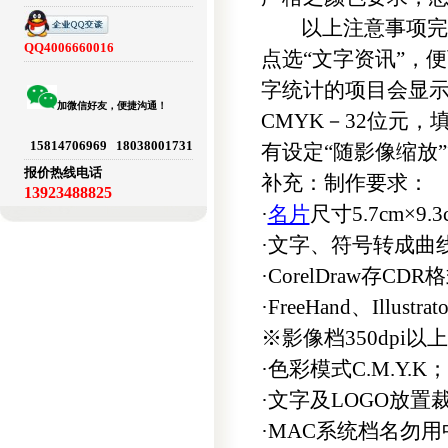
以上注意事项完成后
QQ4006660016
点选“文字资讯”，
字统计的项目会显
加微信好友，便捷沟通！
CMYK－32位元
15814706969 18038001731
有设定“随影像缩放
报价热线电话
补充：制作要求：
13923488825
·
名片
尺寸5.7cm×9
·文字、符号转成曲
·CorelDraw存C
·FreeHand、Illu
※影像档350dpi以
·色彩模式C.M.Y.K；
·文字及LOGO放置
·MAC系统档名勿