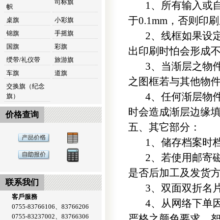
司标旗
1、所有输入或自
帜
于0.1mm，否则
桌旗
小彩旗
锦旗
手摇旗
2、线框如果设定
国旗
彩旗
出印刷时怕会形成
绶带/礼仪带
旅游旗
3、当渐层之物件
车旗
道旗
之图框若与其他物
交换旗（纪念
4、任何渐层物件
旗）
时会造成渐层边缘
价格查询
五、其它部分：
1、储存档案时档
2、若使用邮寄磁
是否后加工及发货
联系我们
3、双面双折名片
客戶服務
4、从网络下单因
0755-83766106、83766206
0755-83237002、83766306
严格之颜色要求，